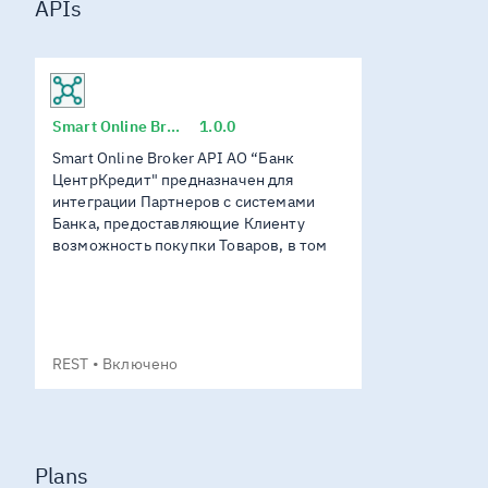
APIs
Smart Online Broker API
1.0.0
Smart Online Broker API АО “Банк
ЦентрКредит" предназначен для
интеграции Партнеров с системами
Банка, предоставляющие Клиенту
возможность покупки Товаров, в том
числе с использованием Кредита/
Рассрочки с пред одобрением
решения, полученного в Банке
REST
Включено
Plans