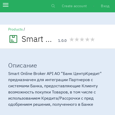
Перейти
Main
Навигация
к
Create account
Вход
Log in
основному
содержимому
menu
/
Products
Smart Online Broker
1.0.0
Описание
Smart Online Broker API АО “Банк ЦентрКредит"
предназначен для интеграции Партнеров с
системами Банка, предоставляющие Клиенту
возможность покупки Товаров, в том числе с
использованием Кредита/Рассрочки с пред
одобрением решения, полученного в Банке