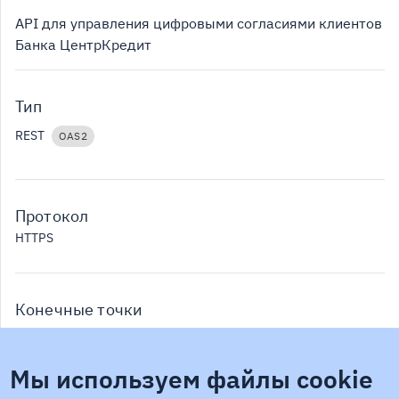
API для управления цифровыми согласиями клиентов
Банка ЦентрКредит
Тип
REST
OAS2
Протокол
HTTPS
Конечные точки
Production,
https://api-sandbox.bcc.kz/bcc/produc
Development:
tion/v2
Мы используем файлы cookie
Production,
https://api-test.bcc.kz/bcc/productio
Development:
n/v2