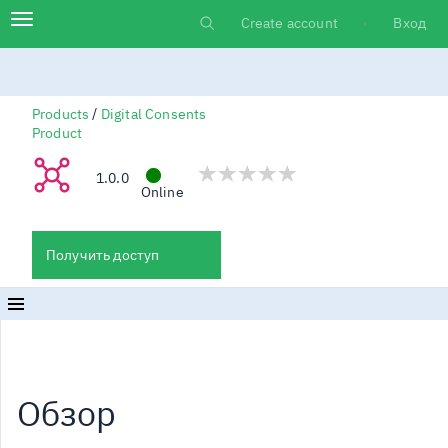
Перейти
Main
Навигация
к
Create account
Вход
Log in
основному
содержимому
menu
/
Products
Digital Consents
Product
Digital Consents API
1.0.0
Online
Получить доступ
Обзор