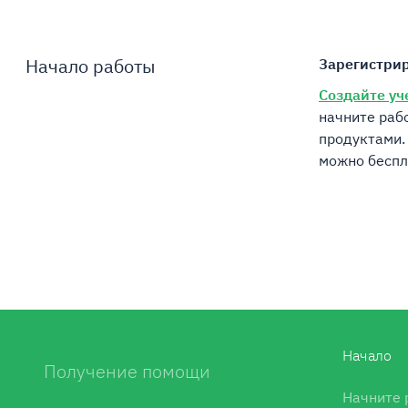
Кредита/Расср
одобрением р
полученного 
Начало работы
Зарегистри
Создайте уч
начните раб
продуктами.
можно беспл
Начало
Получение помощи
Начните 