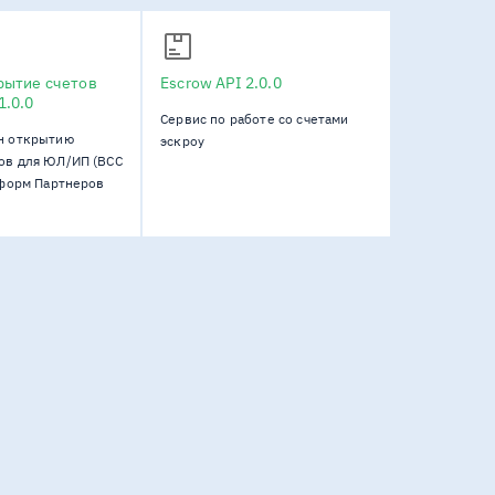
рытие счетов
Escrow API
2.0.0
1.0.0
Сервис по работе со счетами
н открытию
эскроу
ов для ЮЛ/ИП (BCC
атформ Партнеров