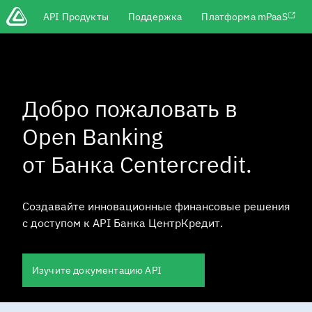
Main
API Продукты
Поддержка
Платформа mPaaS
menu
Перейти
к
основному
содержимому
Добро пожаловать в
Open Banking
от Банка Centercredit.
Создавайте инновационные финансовые решения
с доступом к API Банка ЦентрКредит.
Изучите документацию API