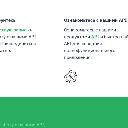
очки с пред
ешения,
в Банке
руйтесь
Ознакомьтесь с нашими API
етную запись
и
Ознакомьтесь с нашими
оту с нашими API
продуктами
API
и быстро на
 Присоединиться
API для создания
атно.
полнофункционального
приложения.
работу с нашими API,