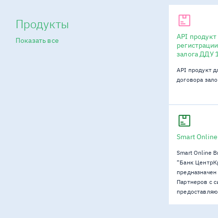
Продукты
API продукт
Показать все
регистрации
залога ДДУ
API продукт д
договора зал
Smart Online
Smart Online B
“Банк ЦентрК
предназначен
Партнеров с с
предоставляю
возможность 
в том числе с