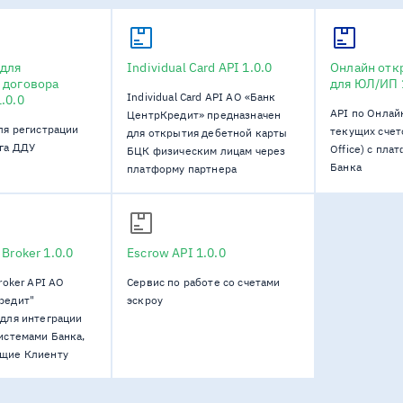
 для
Individual Card API
1.0.0
Онлайн отк
 договора
для ЮЛ/ИП
Individual Card API АО «Банк
1.0.0
API по Онлай
ЦентрКредит» предназначен
ля регистрации
текущих счет
для открытия дебетной карты
ога ДДУ
Office) с пл
БЦК физическим лицам через
Банка
платформу партнера
 Broker
1.0.0
Escrow API
1.0.0
roker API АО
Сервис по работе со счетами
редит"
эскроу
 для интеграции
истемами Банка,
щие Клиенту
покупки Товаров,
 использованием